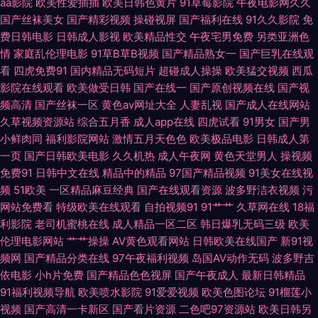
夜间福利 红桃伦理影院 欧美日韩成人网站 欧美成人色图 欧美性生交 日韩3
aa影院
欧美性爱插插
欧美日韩色黄片
91草莓影院
午夜电影网久久
国产丝袜美女
国产精彩视频
操碰视屏
国产福利在线
91久久影院
免
费日韩电影
日韩成人影视
欧美精品性交
午夜宅男免费
另类亚洲色
极毛片 亚洲天堂综合视频 午夜色被窝 亚洲操片免费看 五月天国产视频
情
家庭乱伦理电影
91草B草B视频
国产精品熟女一
国产巨乳在线观
看
四虎免费91
国内精品无码短片
超碰成人操操
欧美猛交视频
西瓜
wwwwww6区 超碰激情人妻在线 超碰豆花AV 俺去也资源 91蜜桃吴梦梦
影院在线观看
欧美做受日韩
国产在线一
国产原创视频在线
国产视
频高清
国产丝袜一区
黄色av网址大全
人妻乱视
国产成人在线网站
www老司机 www午夜激情 97肏屄 97在线视频总站 91精品视频蓝莓 91在
久草视频资源站
综合五月香
成人app在线
四虎试看
91男女
国产男
小鲜肉同
福利影院网站
激情五月天色色
欧美极品电影
日韩成人第
线欧 91福利资源 影音先锋鲁鲁 影视先锋操 91变态视频 91在线导航 91熟妇
一页
国产日韩欧美电影
久久机热
成人午夜网
黄色天堂男人
操视频
免费91
日韩中文在线
精品中的精品
97国产精品视频
91美女在线视
探花 91黑丝美女艹逼 亚洲一区97色 色五月丁香综合网 成人视频香蕉 红桃成
频
51欧美
一区精品麻豆经典
国产在线观看资源
波多野洁衣视频
污
网站免费看
特级欧美在线观看
自拍视频91
91艹艹
久草网在线
18福
人电影 国产视频在线91 国内精品第一页 人妻人人草 日韩伦理片二区 青娱乐
利影院
老司机蜜桃在线
成人精品一区二区
韩日爆乳无码三级
欧美
伦理电影网站
艹艹操操
AV黄色观看网站
日韩欧美在线国产
新91视
99在线 蜜桃久久av一区 极品h片观看 天天操狠狠操 香蕉视频官网 91香蕉综
频网
国产精品分类在线
97午夜福利视频
岛国AV动作无码
波多野吉
依电影
小h片免费
国产精品色色视屏
国产午夜成人
最新日韩精品
合操网 成人日韩色图 伊人青青草大香蕉 国产一线二线 国产又大又色 欧美性
91福利视频导航
欧美喷水影院
91爱爱视频
欧美色图论坛
91榴莲小
视频
国产高清一卡新区
国产看片资源
二色吧97资源站
欧美日韩另