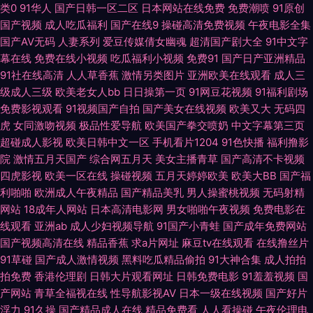
生活 九九热六 青娱乐老司机福利 欧美性爱第1页 日本色图东方 亚州午夜AV
类0
91华人
国产日韩一区二区
日本网站在线免费
免费潮喷
91原创
国产视频
成人吃瓜福利
国产在线9
操碰高清免费视频
午夜电影全集
久草精品国产 麻豆旅游啪啪 男人的天堂无码 欧美极限扩肛 午夜射AV 在线成
国产AV无码
人妻系列
爱豆传媒倩女幽魂
超清国产剧大全
91中文字
幕在线
免费在线小视频
吃瓜福利小视频
免费91
国产日产亚洲精品
人欧美 成人午夜导航 三级网站在线 操日韩美在线 超碰总站 成人午夜剧场福
91社在线高清
人人草香蕉
激情另类图片
亚洲欧美在线观看
成人三
级成人三级
欧美老女人bb
日日操第一页
91网豆花视频
91福利剧场
利 日本在线AB 丁香91大神在线 免费欧美A片 色综欧美 91伦乱视频 AV大逼
免费影视观看
91视频国产自拍
国产美女在线视频
欧美又大
无码四
虎
女同激吻视频
极品性爱导航
欧美国产拳交喷奶
中文字幕第三页
超碰成人影视
欧美日韩中文一区
手机看片1204
91色快播
福利撸影
网站 成人av五月花 激情青青草 性爱福利 91香蕉综合操网 成人午夜AV福利
院
激情五月天国产
综合网五月天
美女主播青草
国产高清不卡视频
四虎影视
欧美一区在线
操碰视频
五月天婷婷欧美
欧美大BB
国产福
超碰大香蕉99 www午夜 超碰92探花 福利黄色 国产簧片网址 国产精品高潮
利啪啪
欧洲成人午夜精品
国产精品美乳
男人操蜜桃视频
无码射精
网站
18成年人网站
日本高清电影网
男女啪啪午夜视频
免费电影在
久久 福利影院导航 午夜福利院91N 一本道色AV 五月人导航 97人人干 老司
线观看
亚洲ab
成人少妇视频导航
91国产小青蛙
国产成年免费网站
国产视频高清在线
精品香蕉
求a片网址
麻豆tv在线观看
在线撸丝片
机熟女伦理 熟女福利视频导航 天天日天天干少妇 欧美H版 国产片91
91草碰
国产成人激情视频
黑料吃瓜精品偷拍
91大神合集
成人拍拍
拍免费
香港伦理剧
日韩大片观看网址
日韩免费电影
91羞羞视频
国
www97操 97超碰在线资源 亚洲国产黄色网 足交视频在线看 超碰人碰人 国
产网站
青草全福视在线
性导航影视AV
日本一级在线视频
国产好片
浮力
91久操
国产精品成人在线
精品免费看
人人看操碰
午夜伦理电