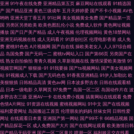
123 激情自拍 日美女BB 一区二区 97色97 豆花视频在线观看 久草福利资源
亚洲
91午夜在线免费
亚洲精品第五页
麻豆网站在线观看
91精选国
产
国产精品亚洲
黄色三级成年
五月天婷婷爱
国产不卡小视频
AV色
哟哟
亚洲天堂丁香五月
91社网
美女视频黄全免费
国产精品第一页
在线 日韩AV大桥网站 亚洲怡红院网站
国
另类区另类欧美
欧美色图乱伦小说
免费成人软件
黄色网址视频
播放
国产日产美产精品
成人午夜视频
伦理视频网站
黄色18禁网站
亚洲无码视频在线
成人无码看片
91原创社区
伦理电影香港
成人免
费
蜜桃91色色
A片视频网
国产自在线
操欧美老女人
人人97综合精
品
岛国免费
国产无码一二
蜜桃tv网站入口
国产第66页
另类国产在
线
熟女自拍偷拍
青青久视频
久草新视频在线
激情深爱欧美激情
91
视频官网国产
狠狠操-91
91我要操
国产ts视频网站
国产美女视频网
站
91视频成人下载
国产无码色色
91香蕉亚洲精品
91伊人加勒比
欧
美狠狠插
日韩精品高清
黄色av网
日本波多野吉衣
日韩在线观看精
品
日本一级电影
久草网页
97免费艹
岛国一区二区
岛国动作片在
波
多野吉衣三级
亚洲AV一卡
在线免费小视频
搞黄网站在线观看
免费
色情A片网扯
91资源在线视频
蜜桃视频网站
91中文
国产在线视频
福利爱爱网址
岛国搬运工首页
伦理朋友的妈妈
丝袜女同
日韩性爱
网址
在线观看日本黄
亚洲国产第一网站
国产99不卡
66精品视频
国
产精品探花一区
成人免费国产大片
国产在线网址观看
欧美激情日韩
国产精品无码亚洲
国产一区二区黄片
喷潮一区
福利姬足交在线看