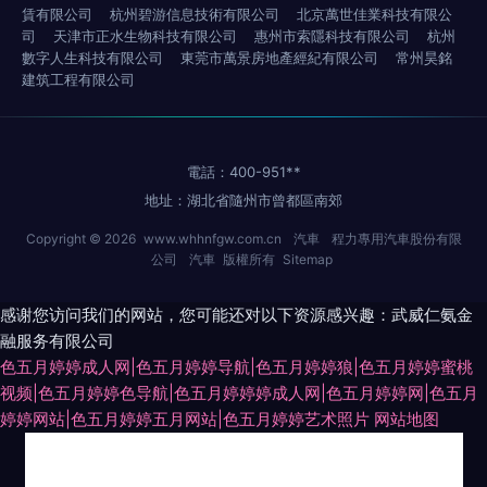
賃有限公司
杭州碧游信息技術有限公司
北京萬世佳業科技有限公
司
天津市正水生物科技有限公司
惠州市索隱科技有限公司
杭州
數字人生科技有限公司
東莞市萬景房地產經紀有限公司
常州昊銘
建筑工程有限公司
電話：400-951**
地址：湖北省隨州市曾都區南郊
Copyright © 2026
www.whhnfgw.com.cn
汽車
程力專用汽車股份有限
公司
汽車
版權所有
Sitemap
感谢您访问我们的网站，您可能还对以下资源感兴趣：武威仁氨金
融服务有限公司
色五月婷婷成人网|色五月婷婷导航|色五月婷婷狼|色五月婷婷蜜桃
视频|色五月婷婷色导航|色五月婷婷婷成人网|色五月婷婷网|色五月
婷婷网站|色五月婷婷五月网站|色五月婷婷艺术照片
网站地图
超碰97在线资源 www污91 美女变态网站 成人免费毛片网站 岛国精品在线