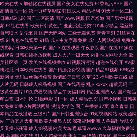
欧美在线tv
加勒比在线视屏
国产美女在线免费
91香蕉污APP
国产
高清自拍一区
第一页草草影院
韩日成人
精品福利
91天堂一区二区
日韩a级电影
国产二区高清
国产www视频
国产粉嫩
国产男女猛视
频
91社在线看
欧美日韩黄色片
变态另态另类2
91李宗精品
黑丝袜
自慰喷水
乱伦五月
国产无码网站
三级无毒免费
青青草51
91丝袜在
线
91九色在线观看
91插
成人中文字幕免费
成年人网站视频
免费在
线影院
日本欧美第一页
国产ts在线观看
午夜影院国产在线
91操在
线观看
日韩在线播放视频
成人大片一级天天
内射性爱网址大全
欧
美社区第一页
欧美在线视频播放
91视频污污污
超碰在线公开
AV蜜
桃吃瓜
日本欧美在线看
国产精选免费视频
国产精品91视频
69热最
新网址
无码白丝强行免费
激情影院日韩
久草123
福利欧美在线
成
人片无码
日韩成人极品视频
国产在线诱惑
乱人xxxxx
超黄无码
三
级黄色图片
91免费看视频
精品午夜福利网
精品亚洲成a人
国产精品
萌白酱
日本理论
91操电影
91一区
成人精品无
91国产小视频
日韩美
女免费直播
A片网站网址
激情文学色
国产主播第37页
青久青青
日
本精品在线播放
三级A片
国产日韩亚洲综合
91短视频网站
欧美骚网
站
丁香五月天亚洲
欧美大粗吊人妖
深夜福利亚洲
人兽福利导航
91
叉叉操小骚逼
成人18视频
欧美大鸡吧
草逼wwww
久草福利免费试
看
岛国国产在线
91人人超碰青青
美女白丝18禁
91肏比
国产三区电