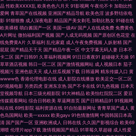
品
性欧美ⅩⅩⅩⅩ乱
欧美色色六月天
91影视网
午夜伦不卡
加勒比性
爱网
青草国产在线视频
亚洲国产精品导航
欧美色淫
波多野结依电
官页网 婷婷自拍网 超碰操逼逼 激情另类春色 九九热5 蜜桃无码网站麻豆 午
影
91狠狠撸
成人深夜电影
精品国产美女剃毛
加勒比熟女
91碰在线
欧美裸模
萌白酱国产一区
美国一级AV
国产人在线成免费
免费黄色
夜av 亚洲国产人妖ts 都市激情色色 国产性爱精品一区 欧美成人一级片 美女
A片网址
微拍福利国产视频
国产人成无码视频
国产原创区色花堂
在
线免费黄A片
久草福利
乱伦家庭
成人午夜免费视频
人妖射精
国产
自慰巨乳 韩国操逼在线 岛国搬运123 97AV中文字幕 91色情影院 91se天美
屁屁
国产精品天干天
国产精品午夜一区
中文字幕无码人妻
日本不
卡二区
国产日韩91
久草福利视频网
91日日夜夜91
超碰碰天天操
91
香蕉视频网址 深夜福利站 欧美曰曰视频 久久深夜福利影院 精品爱啪 超碰电
草草酒店视频
韩日一区二区
国产激情视频网站
成人视频日本
茄子
视频污
亚洲色欲天天
成人丝瓜视频下载
日韩逼网
精东传媒入口
黄
影院 久草国产视频 人人妻人人干 天天艹艹 日韩H网 黄色网ww 大香蕉综合
wwww色
香港伦理电影在线
成人影院在线播放
欧美足交一区二区
91视频电影
另类四虎
亚洲东京热
国产不卡在线
91九色视频
日本天
久久 在线观豆花aV 欧美啪啪午夜频道 超碰99久99 91V精品 亚洲成人自拍网
堂视频导航
日本三级光棍影院
91大神精品
欧美怡红院院二区
爱豆
传媒观看网站
综合日韩欧美
草逼网首页
国产日韩精品91
91视频网
91狼人社 操人妻人妻 欧洲一区无码 91字幕网 超碰人人操人人操 韩国美女青
站在线
69性影院
福利资源在线
91自拍最新网址
青青草国产成人
黄
色岛国网站
欧美一xxxxx
欧美gayv
91色情激情网
中国韩国日本高
草 九一在线 欧美黄色28 午夜桃色剧场 亚洲一区97色 最新福利视频导航 91
清
国产国产一区
亚洲欧洲成人
日韩在线
久久国产影视综合
欧美69
潮喷
伦理片app下载
激情视频国产精品
91草莓久草超碰
成人性爱