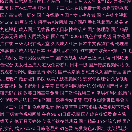
线最新
日韩精品推荐
国产精品一区自拍
男人天堂
a片123
另类视频
欧美
国产在线直播
亚洲卡一卡二
成人在线免费看黄
操操无码视频
国产高清第一页
91国产在线播放
国产女人夜夜做
国产在线小视频
91com
91豆花成人
哪里有A片网址
精产国品
香蕉视频国产精品
91
九色福利
成人国产无线视
欧美日韩性生活片
国产伦理剧
国产精品
无套无码
成年人网站免费
国产精品1000
91九色在线视频
日本伦理
片在线
三级无码在线天堂
久久成人亚洲
日本中文视频在线
伦理剧
推荐
国产成人精品日本
97甜桃品种介绍
91插插插
欧美SE第二页
毛
片内射女
激情另类欧美一二
国产色视频
孕妇三级av无码
日韩欧美
色综合
美女社区成人
在线免费看片
日本一级
国产传媒视频网站
免
费观看污网站
最新激情h网站
国产喷浆抽搐
宅男久久国产精品
国产
乱肥老妇
最新福利影院
欧美人妖视频网站
窝窝午夜理论
久草视频
深夜福利
波多野步中文字幕
日韩福利网址导航
91精品国产社区
超
碰无码在线
欧美日韩高清免费
国产激情视频三区
宅男福利在线播放
91视频污导航
国产啪亚洲国
欧美性爱密臀
疯狂少妇喷潮
欧美肏屄
一区二区
国产乱伦免费观看
偷拍草草草
97狠狠插
香蕉视频下载污
版
三级黄色视频网址
午夜99
91日逼视频
国产成在线观看
萌白酱一
线天
乱伦五月天婷婷
美腿丝袜在线观看
国产精品3p
91综合碰
国产
乱女乱
成人xxxxx
日韩伦理片
91色爱
免费黄色av网址
欧美肥老妇