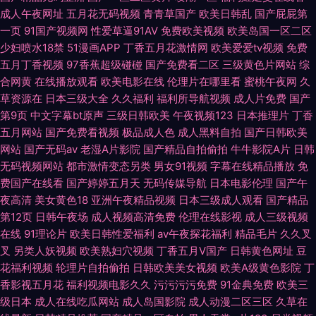
成人午夜网址
五月花无码视频
青青草国产
欧美日韩乱
国产屁屁第
一页
91国产视频网
性爱草逼91AV
免费欧美视频
欧美岛国一区二区
少妇喷水18禁
51漫画APP
丁香五月花激情网
欧美爱爱tv视频
免费
五月丁香视频
97香蕉超级碰碰
国产免费看二区
三级黄色片网站
综
合网黄
在线播放观看
欧美电影在线
伦理片在哪里看
蜜桃午夜网
久
草资源在
日本三级大全
久久福利
福利所导航视频
成人片免费
国产
第9页
中文字幕bt原声
三级日韩欧美
午夜视频123
日本推理片
丁香
五月网站
国产免费看视频
极品成人色
成人黑料自拍
国产日韩欧美
网站
国产无码av
老湿A片影院
国产精品自拍偷拍
牛牛影院A片
日韩
无码视频网站
都市激情变态另类
男女91视频
字幕在线精品播放
免
费国产在线看
国产婷婷五月天
无码传媒导航
日本电影伦理
国产午
夜高清
美女黄色18
亚洲午夜精品视频
日本三级成人观看
国产精品
第12页
日韩午夜场
成人视频高清免费
伦理在线影视
成人三级视频
在线
91理论片
欧美日韩性爱福利
av午夜探花福利
精品毛片
久久叉
叉
另类人妖视频
欧美熟妇穴视频
丁香五月V国产
日韩黄色网址
豆
花福利视频
轮理片自拍偷拍
日韩欧美美女视频
欧美A级黄色影院
丁
香影视五月花
福利视频电影久久
污污污污免费
91金典免费
欧美三
级日本
成人在线吃瓜网站
成人岛国影院
成人动漫二区三区
久草在