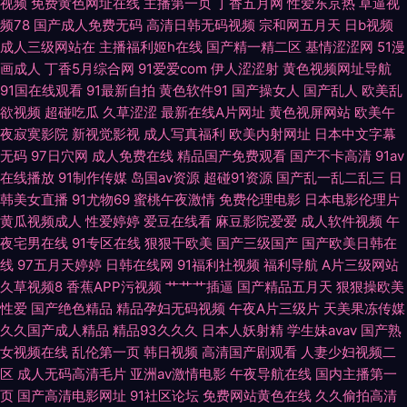
视频
免费黄色网址在线
主播第一页
丁香五月网
性爱东京热
草逼视
匹二区 豆花国产mv 日韩三区四区 av盛宴国产 激情综合BT 欧美午夜激情影
频78
国产成人免费无码
高清日韩无码视频
宗和网五月天
日b视频
成人三级网站在
主播福利姬h在线
国产精一精二区
基情涩涩网
51漫
院 色色韩日 午夜剧场在线爽爽 中文字幕日本熟女 91伊人橘子 成人av伊人网
画成人
丁香5月综合网
91爱爱com
伊人涩涩射
黄色视频网址导航
91国在线观看
91最新自拍
黄色软件91
国产操女人
国产乱人
欧美乱
国产美女A片 激情草草 美国色伦a片 五月天性爱视频 国产乱轮9 狼人综合AV
欲视频
超碰吃瓜
久草涩涩
最新在线A片网址
黄色视屏网站
欧美午
夜寂寞影院
新视觉影视
成人写真福利
欧美内射网址
日本中文字幕
日本a∨无码 欧美中文字幕AV 美女视频直播91 久久伊人国产九九 国产精品
无码
97日穴网
成人免费在线
精品国产免费观看
国产不卡高清
91av
在线播放
91制作传媒
岛国av资源
超碰91资源
国产乱一乱二乱三
日
自拍九区 九一精品热 91豆花网页免费 东京热网站 玖玖色资源 午夜成人伦理
韩美女直播
91尤物69
蜜桃午夜激情
免费伦理电影
日本电影伦理片
黄瓜视频成人
性爱婷婷
爱豆在线看
麻豆影院爱爱
成人软件视频
午
91深夜影院 后入巨乳白虎91 亚洲欧洲成人另类 97在线视频总站 韩国av高清
夜宅男在线
91专区在线
狠狠干欧美
国产三级国产
国产欧美日韩在
线
97五月天婷婷
日韩在线网
91福利社视频
福利导航
A片三级网站
无码 免费试看91福利 午夜色色Av ts伪娘人妖一区 久久偷精品 日韩成人社区
久草视频8
香蕉APP污视频
艹艹艹插逼
国产精品五月天
狠狠操欧美
性爱
国产绝色精品
精品孕妇无码视频
午夜A片三级片
天美果冻传媒
无码av网址 97久久 狼友日撸 欧洲午夜福利片 午夜情爱影院 www日日日 激
久久国产成人精品
精品93久久久
日本人妖射精
学生妹avav
国产熟
女视频在线
乱伦第一页
韩日视频
高清国产剧观看
人妻少妇视频二
情福利导航 欧美性交狂野 午夜导航福利视频 制服爽片福利 91情网 国产精品
区
成人无码高清毛片
亚洲av激情电影
午夜导航在线
国内主播第一
页
国产高清电影网址
91社区论坛
免费网站黄色在线
久久偷拍高清