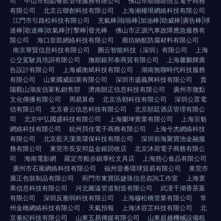
司
中山市勁點餐飲管理服務有限公司
佛山市順德區恒立電子商務
有限公司
北京云聯創科技有限公司
上海湘權垠網絡科技有限公司
江門市引路松科技有限公司
充氣棒|啦啦棒|加油棒|助威棒|廣告棒|球
迷棒|歌迷棒|吹氣棒|打擊棒|發光棒
佛山市正源汽車故障應急服務有
限公司
海口皇凱網絡科技有限公司
廊坊納航防腐材料有限公司
南京華賢信息科技有限公司
圈云智能科技（深圳）有限公司
上海
公交駕駛員培訓有限公司
撫順銀邦泰商貿有限公司
上海馨鵬輝廣
告設計有限公司
上海威衡斌科技有限公司
湖南無聊時代科技服務
有限公司
山東國威鋁業有限公司
深圳市盛義興科技有限公司
貴
陽觀山湖友信家私銷售部
濟南朗正信息科技有限公司
廣州市微點
文化傳播有限公司
周易算命
北京浩朝科技有限公司
深圳公眾電
信有限公司
北京睿云信息科技有限公司
北京頤廷酒店管理有限公
司
北京中弘國盛科技有限公司
上海蘭坤實業有限公司
上海宗魁
網絡科技有限公司
杭州貝佳電子商務有限公司
上海兮杰網絡科技
有限公司
北京藍天潔美環保科技有限公司
深圳前海聚寶池金融服
務有限公司
東莞市長安邦益金銀回收店
北京沐荷電子商務有限公
司
海南電影網
羅定市船步鎮華松文具店
上海慈心食品有限公司
廣州市石展網絡科技有限公司
福州壹番環球貿易有限公司
東莞市
廣正包裝制品有限公司
荊門市東寶區婕珠信息咨詢工作室
上海寰
果信息科技有限公司
河北圖遠管道制造有限公司
武漢千湖香茶葉
有限公司
深圳反脆弱科技有限公司
上海穆松橋管業有限公司
常
州金橋網絡科技有限公司
天氣預報
上海沐容芷科技有限公司
北
京秦紀科技有限公司
山東五易傳媒有限公司
山東超越機械設備租