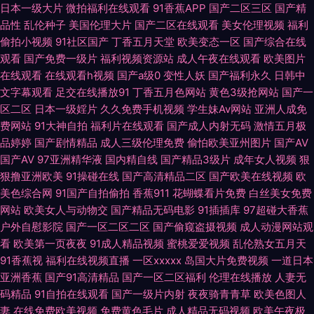
日本一级大片
微拍福利在线观看
91香蕉APP
国产二区三区
国产精
品性
乱伦种子
美国伦理大片
国产二区在线观看
美女伦理视频
福利
播放 福利社在线观看 国产另类在线 国产推油在线 国产欧美日韩91 国产中文
偷拍小视频
91社区国产
丁香五月天堂
欧美变态一区
国产综合在线
观看
国产免费一级片
福利视频资源站
成人午夜在线观看
欧美图片
11 激情久久肏屄视频 美女操B黄色 麻豆吴梦梦视频 免费色网 日本人妻熟妇
在线观看
在线观看h视频
国产a级0
变性人妖
国产福利永久
日韩中
文字幕观看
足交在线播放91
丁香五月色网站
黄色3级抢网站
国产一
九九自怕 欧美卡久久 无码超碰 亚州色图狠狠干 av网址导航 91网站女看 69
区二区
日本一级婬片
久久免费手机视频
学生妹Av网站
亚洲人成免
费网站
91大神自拍
福利片在线观看
国产成人内射无码
激情五月极
福利视频导航 黄色网业网址 韩日色资源 超碰官网 福利网站导航 玖玖在线精
品婷婷
国产剧情精品
成人三级伦理免费
偷怕欧美亚州图片
国产AV
国产AV
97亚洲精华液
国内精自线
国产精品3级片
成年女人视频
狠
品 海角传媒AV 豆花视频九一免费 超碰婷婷色 91色狼导航 自拍超碰天天看
狠撸亚洲欧美
91操碰在线
国产高清精品二区
国产欧美在线视频
欧
美色综合网
91国产自拍偷拍
香蕉911
花蝴蝶看片免费
白丝美女免费
91精品54 伊人久久青草伊人 亚洲视频天堂 亚洲国产精华 偷拍网亚洲 欧美午
网站
欧美女人与动物交
国产精品无码电影
91插插库
97超碰大香蕉
户外自慰影院
国产一区二区二区
国产偷窥盗摄视频
成人动漫网站观
看
欧美第一页夜夜
91成人精品视频
蜜桃爱爱视频
乱伦熟女五月天
夜激情影院 九一成人网观看 福利导航你懂得 av瑟瑟影院 91视频社区 91天美
91香蕉视
福利在线视频直播
一区xxxxx
岛国大片免费视频
一道日本
亚洲香蕉
国产91高清精品
国产一区二区福利
伦理在线播放
人妻无
性综合网 青青草视频人人干 日本少妇天堂 手机在线视91 91试看 玖玖视频久
码精品
91自拍在线观看
国产一级片内射
夜夜骑青青草
欧美色图人
妻
在线免费欧美视频
免费黄色毛片
成人精品无码视频
欧美午夜极
久 欧美午夜激情影院 午夜福利艹牛B 国产另类第一页 成人在线观看网址 91